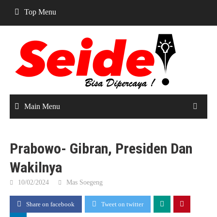
Skip
Top Menu
to
content
Main Menu
Prabowo- Gibran, Presiden Dan
Wakilnya
10/02/2024
Mas Soegeng
Share on facebook
Tweet on twitter