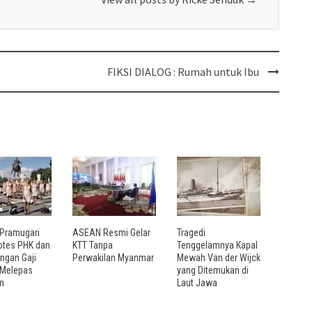
FIKSI DIALOG : Rumah untuk Ibu
Pramugari
ASEAN Resmi Gelar
Tragedi
rotes PHK dan
KTT Tanpa
Tenggelamnya Kapal
gan Gaji
Perwakilan Myanmar
Mewah Van der Wijck
 Melepas
yang Ditemukan di
n
Laut Jawa