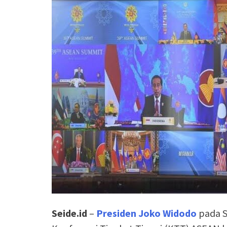
Seide.id
–
Presiden Joko Widodo
pada S