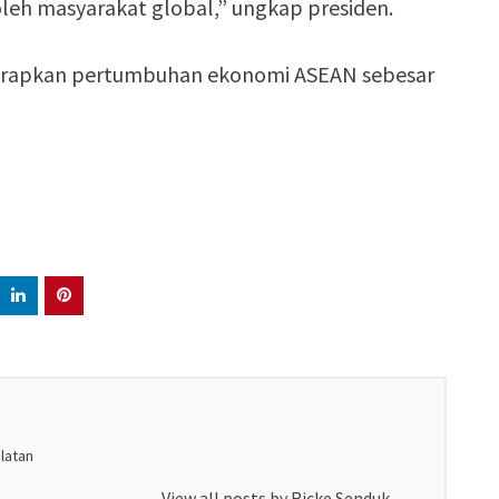
oleh masyarakat global,” ungkap presiden.
harapkan pertumbuhan ekonomi ASEAN sebesar
elatan
View all posts by Ricke Senduk
→