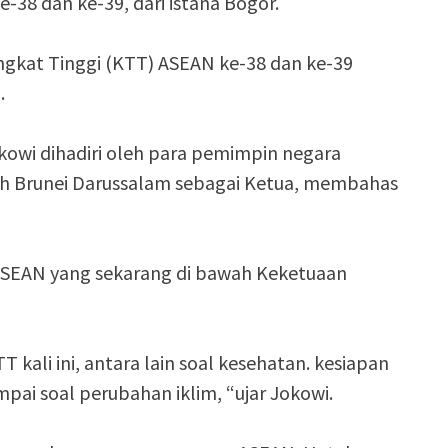
-38 dan ke-39, dari istana Bogor.
ngkat Tinggi (KTT) ASEAN ke-38 dan ke-39
.
Jokowi dihadiri oleh para pemimpin negara
wah Brunei Darussalam sebagai Ketua, membahas
 ASEAN yang sekarang di bawah Keketuaan
 kali ini, antara lain soal kesehatan. kesiapan
ai soal perubahan iklim, “ujar Jokowi.