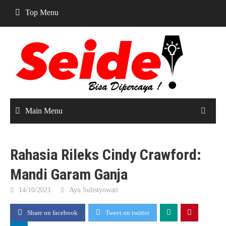
Skip
Top Menu
to
content
Main Menu
Rahasia Rileks Cindy Crawford:
Mandi Garam Ganja
14/10/2021
Ayu Sulistyowati
Share on facebook
Tweet on twitter