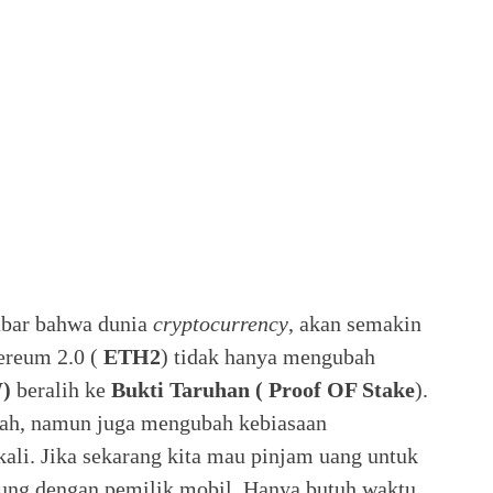
kabar bahwa dunia
cryptocurrency
, akan semakin
hereum 2.0 (
ETH2
) tidak hanya mengubah
W)
beralih ke
Bukti Taruhan ( Proof OF Stake
).
rah, namun juga mengubah kebiasaan
li. Jika sekarang kita mau pinjam uang untuk
gsung dengan pemilik mobil. Hanya butuh waktu