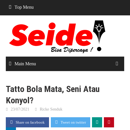
Skip
Top Menu
to
content
Main Menu
Tatto Bola Mata, Seni Atau
Konyol?
23/07/2021
Ricke Senduk
Share on facebook
Tweet on twitter