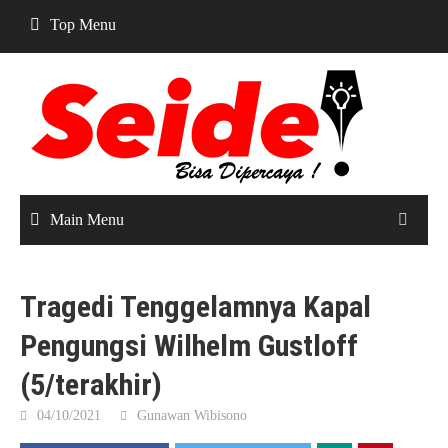
Skip
Top Menu
to
content
Main Menu
Tragedi Tenggelamnya Kapal
Pengungsi Wilhelm Gustloff
(5/terakhir)
04/10/2021
Gunawan Wibisono