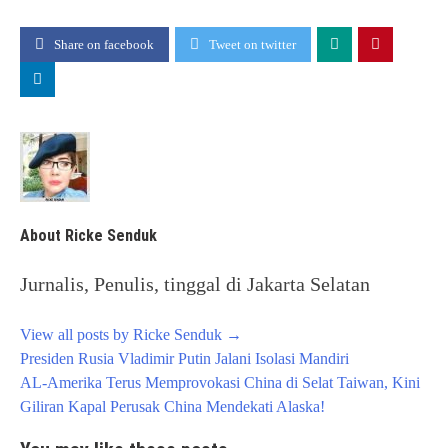
Share on facebook
Tweet on twitter
About Ricke Senduk
Jurnalis, Penulis, tinggal di Jakarta Selatan
View all posts by Ricke Senduk
→
Post
Presiden Rusia Vladimir Putin Jalani Isolasi Mandiri
navigation
AL-Amerika Terus Memprovokasi China di Selat Taiwan, Kini
Giliran Kapal Perusak China Mendekati Alaska!