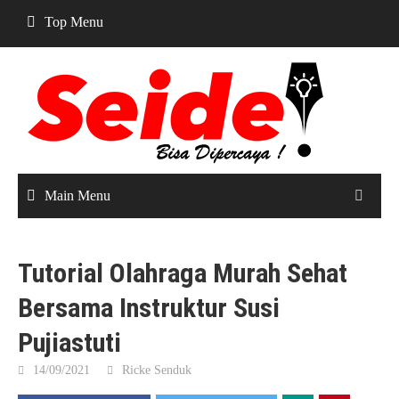
Skip
Top Menu
to
content
Main Menu
Tutorial Olahraga Murah Sehat
Bersama Instruktur Susi
Pujiastuti
14/09/2021
Ricke Senduk