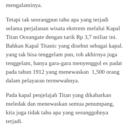
mengalaminya.
Tetapi tak seorangpun tahu apa yang terjadi
selama perjalanan wisata ekstrem melalui Kapal
Titan Oceangate dengan tarik Rp 3,7 miliar ini.
Bahkan Kapal Titanic yang disebut sebagai kapal.
yang tak bisa tenggelam pun, toh akhirnya juga
tenggelam, hanya gara-gara menyenggol es padat
pada tahun 1912 yang menewaskan 1,500 orang
dalam pelayaran termewahnya.
Pada kapal penjelajah Titan yang dikabarkan
meledak dan menewaskan semua penumpang,
kita juga tidak tahu apa yang sesungguhnya
terjadi.