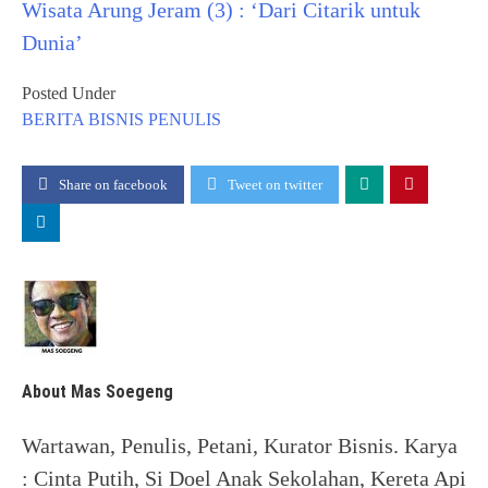
Wisata Arung Jeram (3) : ‘Dari Citarik untuk
Dunia’
Posted Under
BERITA
BISNIS
PENULIS
Share on facebook
Tweet on twitter
About Mas Soegeng
Wartawan, Penulis, Petani, Kurator Bisnis. Karya
: Cinta Putih, Si Doel Anak Sekolahan, Kereta Api