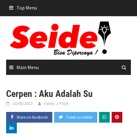
Skip
Top Menu
to
content
Main Menu
Cerpen : Aku Adalah Su
10/08/2022
Fanny J. Poyk
Share on facebook
Tweet on twitter