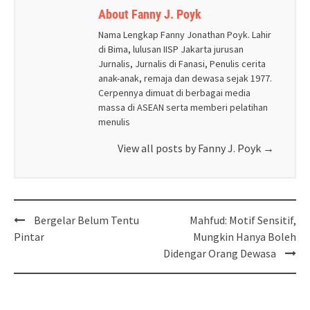
About Fanny J. Poyk
Nama Lengkap Fanny Jonathan Poyk. Lahir
di Bima, lulusan IISP Jakarta jurusan
Jurnalis, Jurnalis di Fanasi, Penulis cerita
anak-anak, remaja dan dewasa sejak 1977.
Cerpennya dimuat di berbagai media
massa di ASEAN serta memberi pelatihan
menulis
View all posts by Fanny J. Poyk
→
Post
Bergelar Belum Tentu
Mahfud: Motif Sensitif,
navigation
Pintar
Mungkin Hanya Boleh
Didengar Orang Dewasa