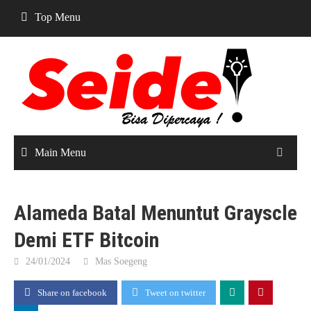
Skip
Top Menu
to
content
Main Menu
Alameda Batal Menuntut Grayscle
Demi ETF Bitcoin
24/01/2024
Mas Soegeng
Share on facebook
Tweet on twitter