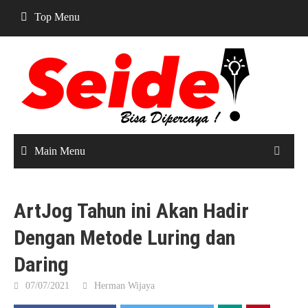
Skip
Top Menu
to
content
Main Menu
ArtJog Tahun ini Akan Hadir
Dengan Metode Luring dan
Daring
07/07/2021
Herman Wijaya