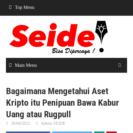
Skip
Top Menu
to
content
Main Menu
Bagaimana Mengetahui Aset
Kripto itu Penipuan Bawa Kabur
Uang atau Rugpull
20/04/2022
Admin SEIDE