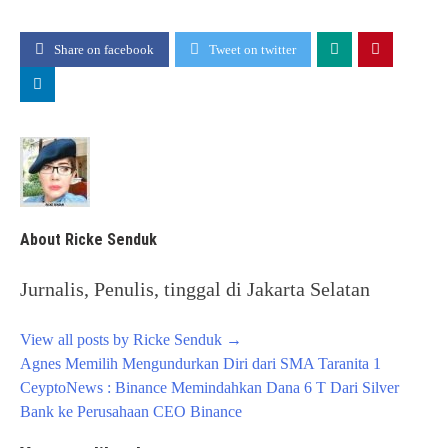
Share on facebook
Tweet on twitter
About Ricke Senduk
Jurnalis, Penulis, tinggal di Jakarta Selatan
View all posts by Ricke Senduk
→
Post
Agnes Memilih Mengundurkan Diri dari SMA Taranita 1
navigation
CeyptoNews : Binance Memindahkan Dana 6 T Dari Silver
Bank ke Perusahaan CEO Binance