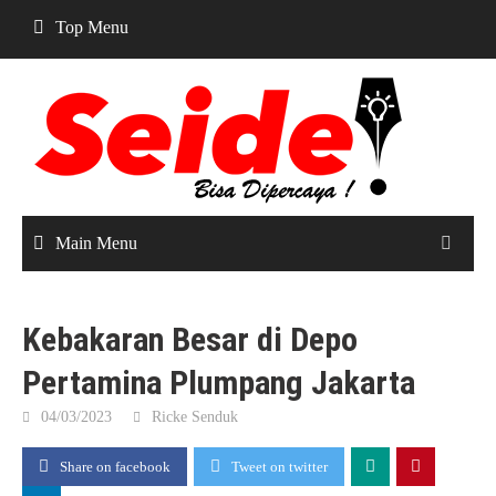
Skip
Top Menu
to
content
Main Menu
Kebakaran Besar di Depo
Pertamina Plumpang Jakarta
04/03/2023
Ricke Senduk
Share on facebook
Tweet on twitter