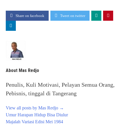
Share on facebook
Tweet on twitter
About Mas Redjo
Penulis, Kuli Motivasi, Pelayan Semua Orang,
Pebisnis, tinggal di Tangerang
View all posts by Mas Redjo
→
Post
Umur Harapan Hidup Bisa Diulur
navigation
Majalah Variasi Edisi Mei 1984