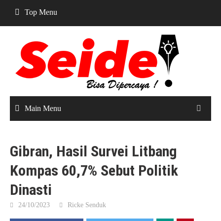
Skip
Top Menu
to
content
Main Menu
Gibran, Hasil Survei Litbang
Kompas 60,7% Sebut Politik
Dinasti
24/10/2023
Ricke Senduk