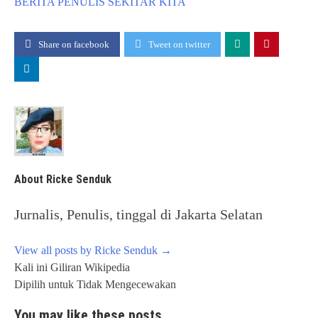
BERITA
PENULIS
SEKITAR KITA
Share on facebook
Tweet on twitter
About Ricke Senduk
Jurnalis, Penulis, tinggal di Jakarta Selatan
View all posts by Ricke Senduk
→
Post
Kali ini Giliran Wikipedia
navigation
Dipilih untuk Tidak Mengecewakan
You may like these posts