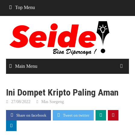
Skip
Top Menu
to
content
Main Menu
Ini Dompet Kripto Paling Aman
27/08/2022
Mas Soegeng
Share on facebook
Tweet on twitter