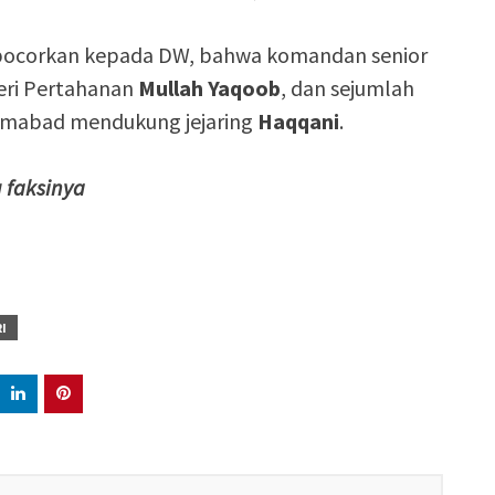
bocorkan kepada DW, bahwa komandan senior
ri Pertahanan
Mullah Yaqoob
, dan sejumlah
slamabad mendukung jejaring
Haqqani
.
 faksinya
I