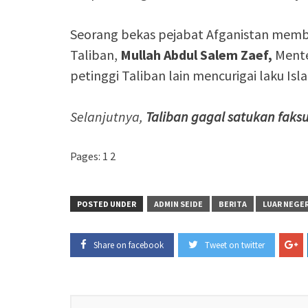
Seorang bekas pejabat Afganistan mem
Taliban,
Mullah Abdul Salem Zaef,
Mente
petinggi Taliban lain mencurigai laku I
Selanjutnya,
Taliban gagal satukan faksu
Pages:
1
2
POSTED UNDER
ADMIN SEIDE
BERITA
LUAR NEGER
Share on facebook
Tweet on twitter