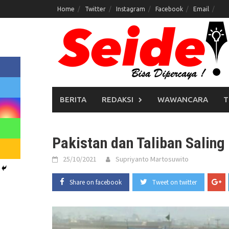
Skip
Home
Twitter
Instagram
Facebook
Email
to
content
BERITA
REDAKSI
WAWANCARA
T
Pakistan dan Taliban Saling
25/10/2021
Supriyanto Martosuwito
Share on facebook
Tweet on twitter