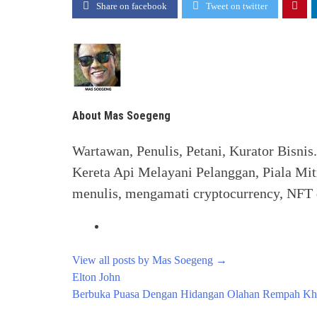
Share on facebook
Tweet on twitter
About Mas Soegeng
Wartawan, Penulis, Petani, Kurator Bisnis
Kereta Api Melayani Pelanggan, Piala Mit
menulis, mengamati cryptocurrency, NFT d
View all posts by Mas Soegeng
→
Post
Elton John
navigation
Berbuka Puasa Dengan Hidangan Olahan Rempah Kh