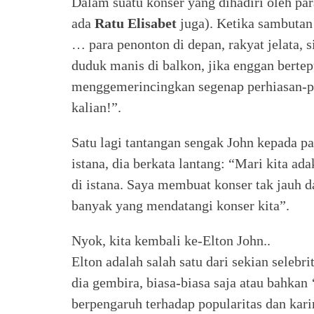
Dalam suatu konser yang dihadiri oleh par
ada
Ratu
Elisabet
juga). Ketika sambutan 
… para penonton di depan, rakyat jelata, 
duduk manis di balkon, jika enggan berte
menggemerincingkan segenap perhiasan-pe
kalian!”.
Satu lagi tantangan sengak John kepada p
istana, dia berkata lantang: “Mari kita a
di istana. Saya membuat konser tak jauh da
banyak yang mendatangi konser kita”.
Nyok, kita kembali ke-Elton John..
Elton adalah salah satu dari sekian selebr
dia gembira, biasa-biasa saja atau bahkan ‘
berpengaruh terhadap popularitas dan kari