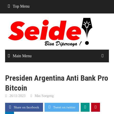
Skip
Top Menu
to
content
Main Menu
Presiden Argentina Anti Bank Pro
Bitcoin
26/11/2023
Mas Soegeng
Share on facebook
Tweet on twitter