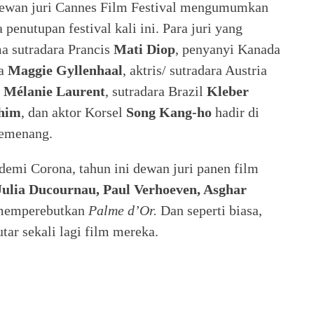
dewan juri Cannes Film Festival mengumumkan
enutupan festival kali ini. Para juri yang
a sutradara Prancis
Mati Diop
, penyanyi Kanada
ka
Maggie Gyllenhaal
, aktris/ sutradara Austria
s
Mélanie Laurent
, sutradara Brazil
Kleber
him
, dan aktor Korsel
Song Kang-ho
hadir di
emenang.
ndemi Corona, tahun ini dewan juri panen film
Julia Ducournau, Paul Verhoeven, Asghar
emperebutkan
Palme d’Or.
Dan seperti biasa,
ar sekali lagi film mereka.