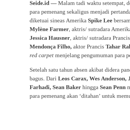
Seide.id —
Malam tadi waktu setempat, 
para pemenang sekaligus menjadi pertanda p
diketuai sineas Amerika
Spike Lee
bersam
Mylène Farmer
, aktris/ sutradara Ameri
Jessica Hausner
, aktris/ sutradara Pranci
Mendonça Filho,
aktor Prancis
Tahar
Ra
red carpet
menjelang pengumuman para p
Setelah satu tahun absen akibat didera pa
bagus. Dari
Leos Carax, Wes Anderson, 
Farhadi, Sean Baker
hingga
Sean Penn
m
para pemenang akan ‘ditahan’ untuk memut