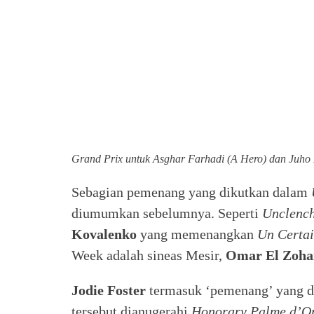
Grand Prix untuk Asghar Farhadi (A Hero) dan Juh
Sebagian pemenang yang dikutkan dalam
diumumkan sebelumnya. Seperti
Unclench
Kovalenko
yang memenangkan
Un
Certa
Week adalah sineas Mesir,
Omar El Zoha
Jodie Foster
termasuk ‘pemenang’ yang di
tersebut dianugerahi
Honorary Palme d’Or