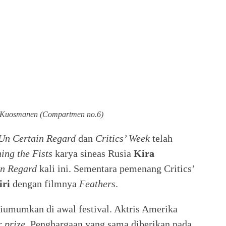
o Kuosmanen (Compartmen no.6)
Un Certain Regard
dan
Critics’ Week
telah
ing the Fists
karya sineas Rusia
Kira
in
Regard
kali ini. Sementara pemenang Critics’
iri
dengan filmnya
Feathers
.
umumkan di awal festival. Aktris Amerika
 prize
. Penghargaan yang sama diberikan pada