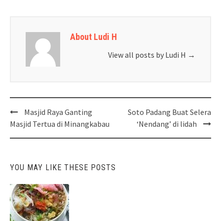
About Ludi H
View all posts by Ludi H
→
Post
Masjid Raya Ganting
Soto Padang Buat Selera
navigation
Masjid Tertua di Minangkabau
‘Nendang’ di lidah
YOU MAY LIKE THESE POSTS