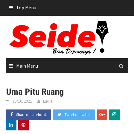
Skip
Top Menu
to
content
Main Menu
Uma Pitu Ruang
30/10/2021
Ludi H
Share on facebook
Tweet on twitter