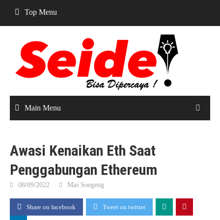
Skip
Top Menu
to
content
Main Menu
Awasi Kenaikan Eth Saat
Penggabungan Ethereum
08/09/2022
Mas Soegeng
Share on facebook
Tweet on twitter