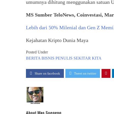
umumnya dihitung menggunakan satuan 
MS Sumber TeloNews, Coinvestasi, Ma
Lebih dari 50% Milenial dan Gen Z Memil
Kejahatan Kripto Dunia Maya
Posted Under
BERITA
BISNIS
PENULIS
SEKITAR KITA
Share on facebook
Tweet on twitter
About Mas Soegeng