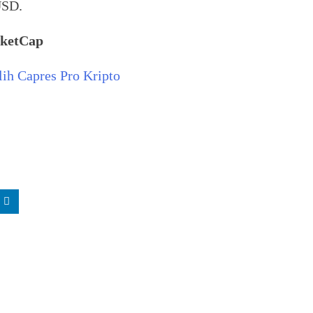
USD.
rketCap
ih Capres Pro Kripto