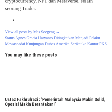
cryptocurrency, NFT dan Metaverse, selain
seorang Trader.
View all posts by Mas Soegeng
→
Post
Status Agnes Gracia Haryanto Ditingkatkan Menjadi Pelaku
navigation
Mewaspadai Kunjungan Dubes Amerika Serikat ke Kantor PKS
You may like these posts
Ustaz Fakhrulrazi : ‘Pemerintah Malaysia Makin Solid,
Oposisi Makin Berantakan!’