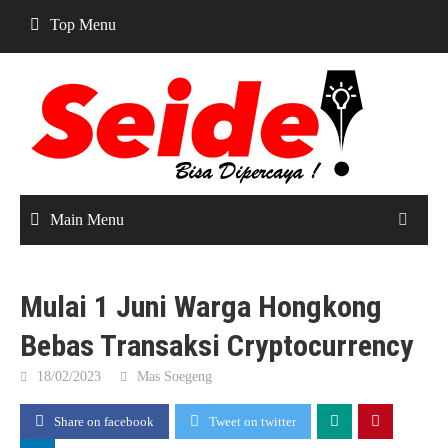
Skip
Top Menu
to
content
Main Menu
Mulai 1 Juni Warga Hongkong
Bebas Transaksi Cryptocurrency
18/02/2023
Mas Soegeng
Share on facebook
Tweet on twitter